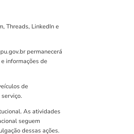
am, Threads, LinkedIn e
aipu.gov.br permanecerá
 e informações de
veículos de
serviço.
ucional. As atividades
nacional seguem
vulgação dessas ações.