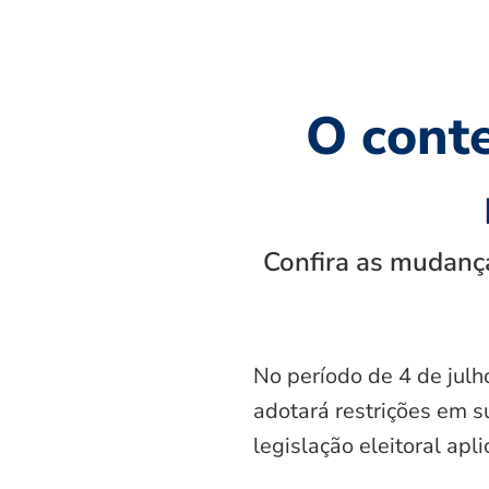
O cont
Confira as mudança
No período de 4 de julh
adotará restrições em s
legislação eleitoral apl