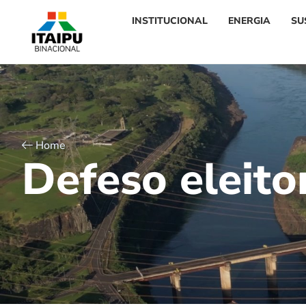
INSTITUCIONAL
ENERGIA
SU
Home
D
e
f
e
s
o
e
l
e
i
t
o