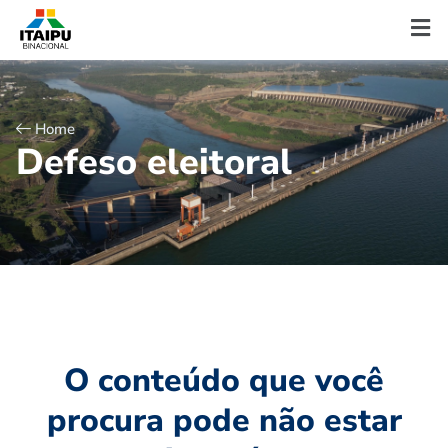
Home
D
e
f
e
s
o
e
l
e
i
t
o
r
a
l
O conteúdo que você
procura pode não estar