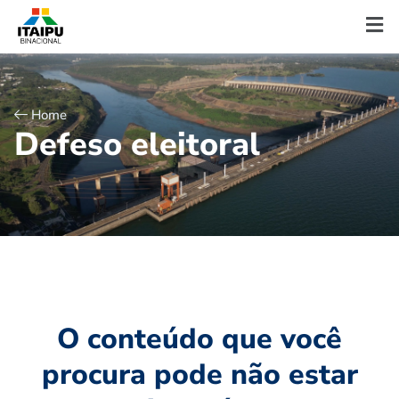
Home
D
e
f
e
s
o
e
l
e
i
t
o
r
a
l
O conteúdo que você
procura pode não estar