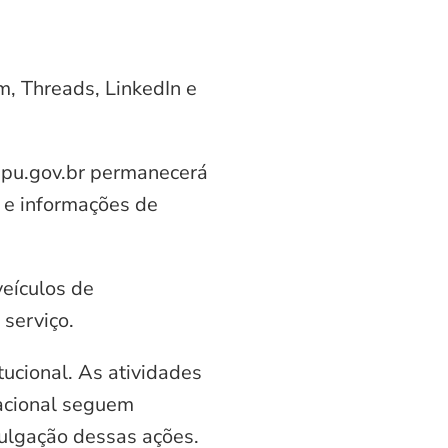
am, Threads, LinkedIn e
aipu.gov.br permanecerá
 e informações de
veículos de
serviço.
ucional. As atividades
nacional seguem
vulgação dessas ações.