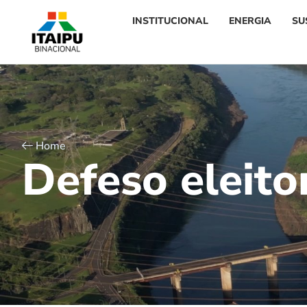
INSTITUCIONAL
ENERGIA
SU
Home
D
e
f
e
s
o
e
l
e
i
t
o