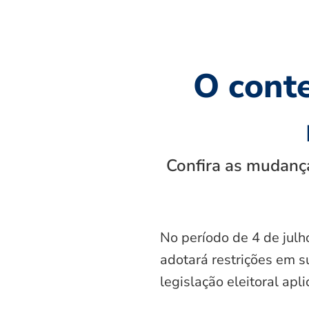
O cont
Confira as mudança
No período de 4 de julh
adotará restrições em s
legislação eleitoral apl