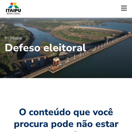
Home
D
e
f
e
s
o
e
l
e
i
t
o
r
a
l
O conteúdo que você
procura pode não estar