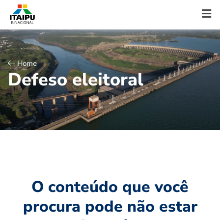
Home
D
e
f
e
s
o
e
l
e
i
t
o
r
a
l
O conteúdo que você
procura pode não estar