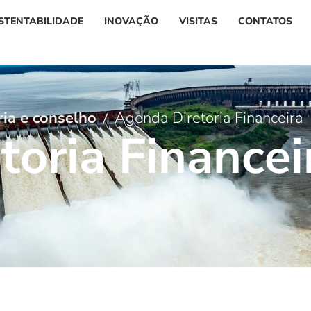
STENTABILIDADE
INOVAÇÃO
VISITAS
CONTATOS
ria e conselho
Agenda Diretoria Financeira
e
t
o
r
i
a
F
i
n
a
n
c
e
i