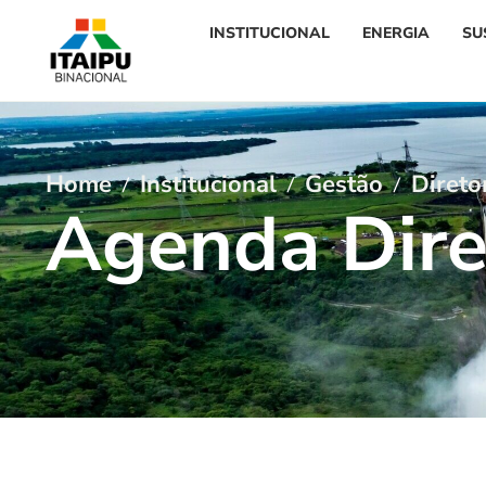
INSTITUCIONAL
ENERGIA
SU
Home
Institucional
Gestão
Direto
A
g
e
n
d
a
D
i
r