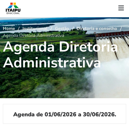
Home
Institucional
Gestão
Diretoria e conselho
Agenda Diretoria Administrativa
A
g
e
n
d
a
D
i
r
e
t
o
r
i
a
A
d
m
i
n
i
s
t
r
a
t
i
v
a
Agenda de 01/06/2026 a 30/06/2026.