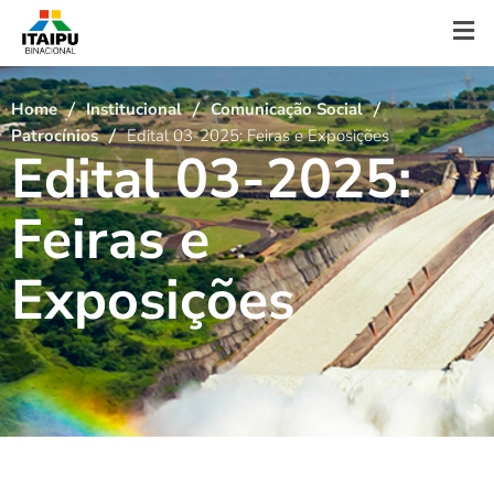
Home
Institucional
Comunicação Social
Patrocínios
Edital 03-2025: Feiras e Exposições
E
d
i
t
a
l
0
3
-
2
0
2
5
:
F
e
i
r
a
s
e
E
x
p
o
s
i
ç
õ
e
s