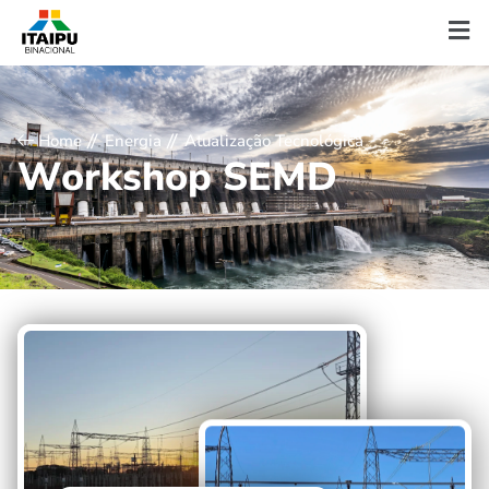
Home
Energia
Atualização Tecnológica
W
o
r
k
s
h
o
p
S
E
M
D