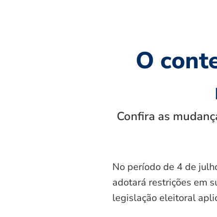
O cont
Confira as mudança
No período de 4 de julh
adotará restrições em s
legislação eleitoral apl