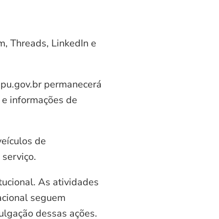
am, Threads, LinkedIn e
aipu.gov.br permanecerá
 e informações de
veículos de
serviço.
ucional. As atividades
nacional seguem
vulgação dessas ações.