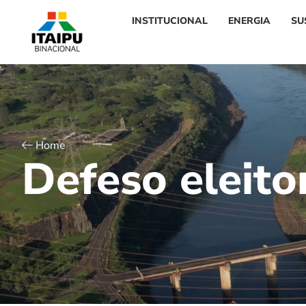
INSTITUCIONAL
ENERGIA
SU
Home
D
e
f
e
s
o
e
l
e
i
t
o