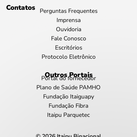
Contatos
Perguntas Frequentes
Imprensa
Ouvidoria
Fale Conosco
Escritórios
Protocolo Eletrônico
Outros Portais
Portal do fornecedor
Plano de Saúde PAMHO
Fundação Itaiguapy
Fundação Fibra
Itaipu Parquetec
© 2026 Itaipu Binacional