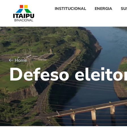
INSTITUCIONAL
ENERGIA
SU
Home
D
e
f
e
s
o
e
l
e
i
t
o