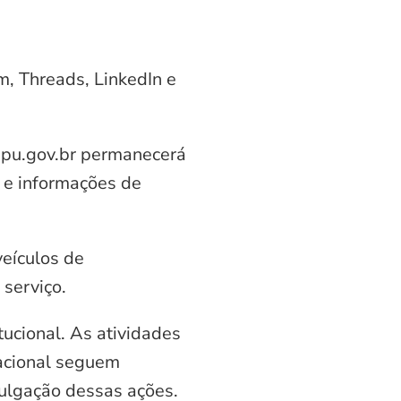
am, Threads, LinkedIn e
aipu.gov.br permanecerá
 e informações de
veículos de
serviço.
ucional. As atividades
nacional seguem
vulgação dessas ações.