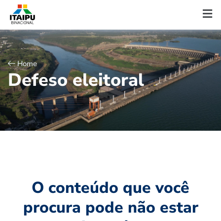
Home
D
e
f
e
s
o
e
l
e
i
t
o
r
a
l
O conteúdo que você
procura pode não estar