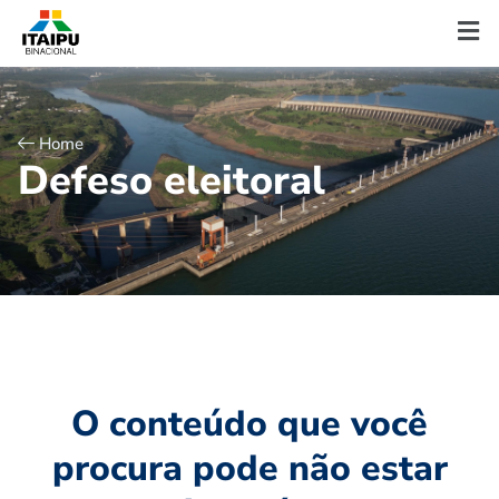
Home
D
e
f
e
s
o
e
l
e
i
t
o
r
a
l
O conteúdo que você
procura pode não estar