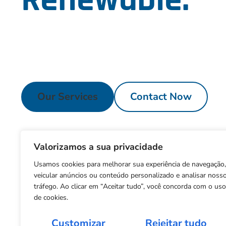
Duis ultricies, tortor a accumsan fermentum, puru
bibendum ipsum erat quis leo. Vestibulum finibus
augue lacus rhoncus velit, vel scelerisque odio es
Our Services
Contact Now
Valorizamos a sua privacidade
Usamos cookies para melhorar sua experiência de navegação,
veicular anúncios ou conteúdo personalizado e analisar noss
tráfego. Ao clicar em “Aceitar tudo”, você concorda com o uso
de cookies.
Customizar
Rejeitar tudo